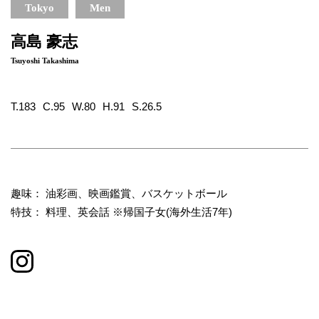
Tokyo
Men
高島 豪志
Tsuyoshi Takashima
T.183
C.95
W.80
H.91
S.26.5
趣味： 油彩画、映画鑑賞、バスケットボール
特技： 料理、英会話 ※帰国子女(海外生活7年)