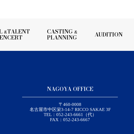
L
TALENT
CASTING
&
&
AUDITION
UENCERT
PLANNING
NAGOYA OFFICE
〒460-0008
名古屋市中区栄3-14-7 RICCO SAKAE 3F
TEL：052-243-6661（代）
FAX：052-243-6667