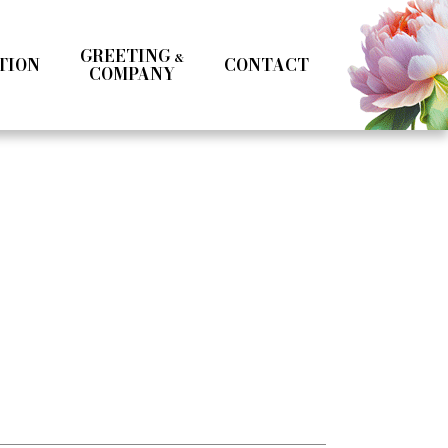
GREETING
&
TION
CONTACT
COMPANY
Kotoka Seto
Seifuku
Girls
Boys
& MC
Specialist
Influencer