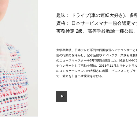
趣味： ドライブ(車の運転大好き)、多
資格： 日本サービスマナー協会認定マ
実務検定 2級、高等学校教諭一種公民
大学卒業後、日本テレビ系列の四国放送へアナウンサーと
前の行動力を活かし、記者活動やディレクター業務も兼務し
のニュースキャスターを3年間毎日担当した。民放とNHK
ナウンサーとして活動を開始。2013年11月よりセント
のコミュケーション力の大切さに着眼、ビジネスにもプラ
で、魅力を引き出す魔法をかける。