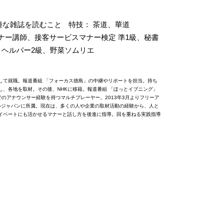
種な雑誌を読むこと
特技： 茶道、華道
ナー講師、接客サービスマナー検定 準1級、秘書
、ヘルパー2級、野菜ソムリエ
して就職。報道番組 「フォーカス徳島」の中継やリポートを担当。持ち
、各地を取材。その後、NHKに移籍。報道番組 「ほっとイブニング」
でのアナウンサー経験を持つマルチプレーヤー。2013年3月よりフリーア
ラルジャパンに所属。現在は、多くの人や企業の取材活動の経験から、人と
イベートにも活かせるマナーと話し方を後進に指導。回を重ねる実践指導