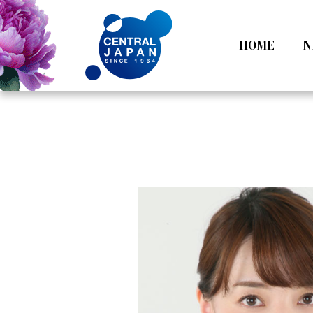
HOME
N
All
Tokyo
Category
Nagoy