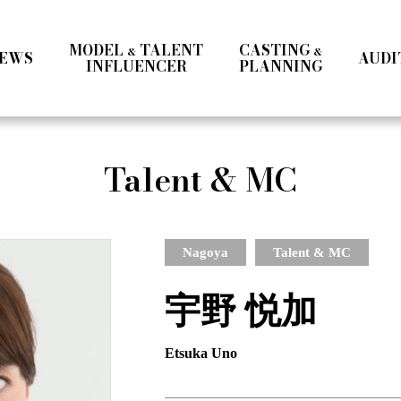
MODEL
TALENT
CASTING
&
&
EWS
AUDI
INFLUENCER
PLANNING
Ladies
Men
Talent
Influencer
Talent & MC
a
Ladies Ⅰ
Ladies Ⅱ
Men
Teens
Mrs & Middle
International
Talent 
Nagoya
Talent & MC
宇野 悦加
Etsuka Uno