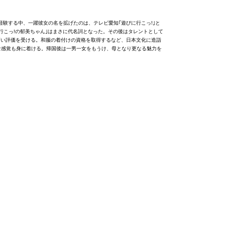
験する中、一躍彼女の名を拡げたのは、テレビ愛知｢遊びに行こっ!｣と
行こっ!の郁美ちゃん｣はまさに代名詞となった。その後はタレントとして
高い評価を受ける。和服の着付けの資格を取得するなど、日本文化に造詣
な感覚も身に着ける。帰国後は一男一女をもうけ、母となり更なる魅力を