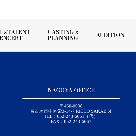
L
TALENT
CASTING
&
&
AUDITION
UENCERT
PLANNING
NAGOYA OFFICE
〒460-0008
名古屋市中区栄3-14-7 RICCO SAKAE 3F
TEL：052-243-6661（代）
FAX：052-243-6667