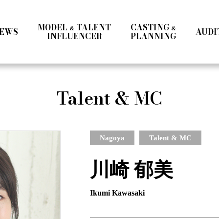
MODEL
TALENT
CASTING
&
&
EWS
AUDI
INFLUENCER
PLANNING
Ladies
Men
Talent
Influencer
Talent & MC
a
Ladies Ⅰ
Ladies Ⅱ
Men
Teens
Mrs & Middle
International
Talent 
Nagoya
Talent & MC
川崎 郁美
Ikumi Kawasaki