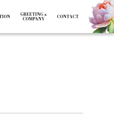
GREETING
&
TION
CONTACT
COMPANY
Kotoka Seto
Seifuku
Girls
Boys
& MC
Specialist
Influencer