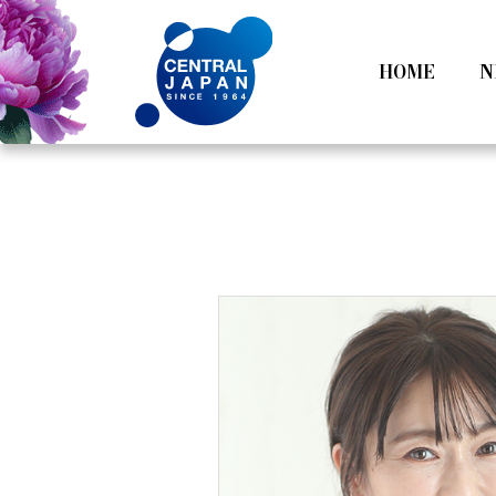
HOME
N
All
Tokyo
Category
Nagoy