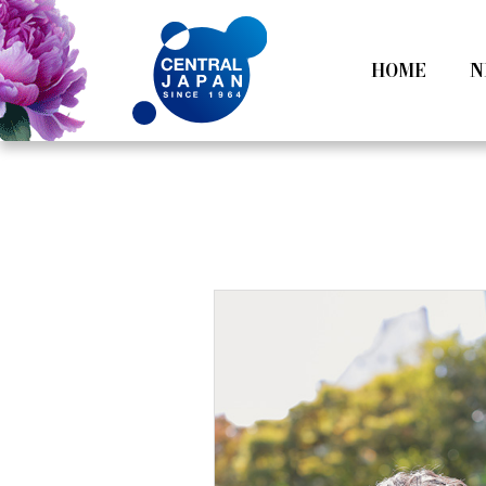
HOME
N
All
Tokyo
Category
Nagoy