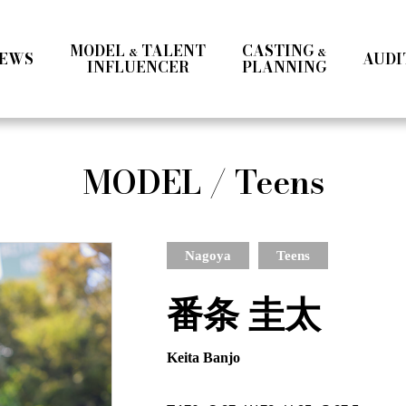
MODEL
TALENT
CASTING
&
&
EWS
AUDI
INFLUENCER
PLANNING
Ladies
Men
Talent
Influencer
MODEL / Teens
a
Ladies Ⅰ
Ladies Ⅱ
Men
Teens
Mrs & Middle
International
Talent 
Nagoya
Teens
番条 圭太
Keita Banjo