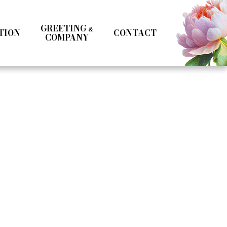
GREETING
&
TION
CONTACT
COMPANY
Kotoka Seto
Seifuku
Girls
Boys
& MC
Specialist
Influencer