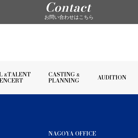
Contact
お問い合わせはこちら
L
TALENT
CASTING
&
&
AUDITION
UENCERT
PLANNING
NAGOYA OFFICE