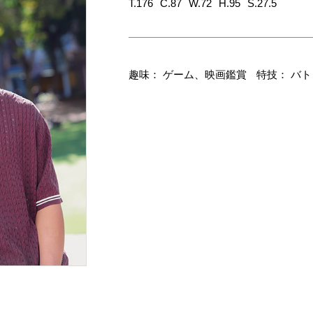
T.176
C.87
W.72
H.95
S.27.5
趣味： ゲーム、映画鑑賞
特技： バ