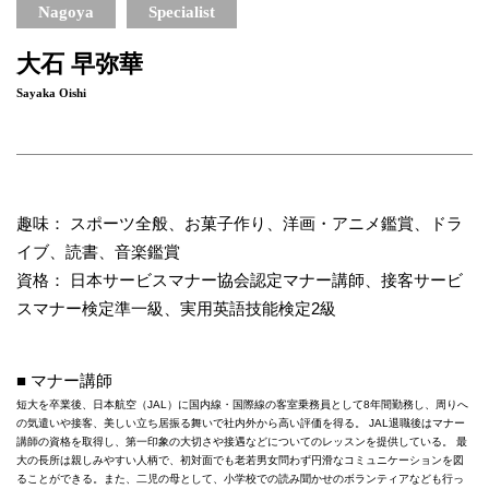
Nagoya
Specialist
大石 早弥華
Sayaka Oishi
趣味： スポーツ全般、お菓子作り、洋画・アニメ鑑賞、ドラ
イブ、読書、音楽鑑賞
資格： 日本サービスマナー協会認定マナー講師、接客サービ
スマナー検定準一級、実用英語技能検定2級
■ マナー講師
短大を卒業後、日本航空（JAL）に国内線・国際線の客室乗務員として8年間勤務し、周りへ
の気遣いや接客、美しい立ち居振る舞いで社内外から高い評価を得る。 JAL退職後はマナー
講師の資格を取得し、第一印象の大切さや接遇などについてのレッスンを提供している。 最
大の長所は親しみやすい人柄で、初対面でも老若男女問わず円滑なコミュニケーションを図
ることができる。また、二児の母として、小学校での読み聞かせのボランティアなども行っ