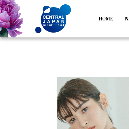
HOME
N
All
Tokyo
Category
Nagoy