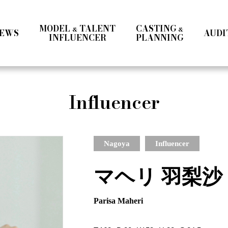
MODEL
TALENT
CASTING
&
&
EWS
AUDI
INFLUENCER
PLANNING
Ladies
Men
Talent
Influencer
Influencer
a
Ladies Ⅰ
Ladies Ⅱ
Men
Teens
Mrs & Middle
International
Talent 
Nagoya
Influencer
マヘリ 羽梨沙
Parisa Maheri