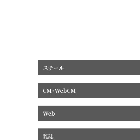
スチール
CM･WebCM
Web
雑誌