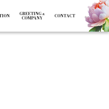
GREETING
&
TION
CONTACT
COMPANY
Kotoka Seto
Seifuku
Girls
Boys
& MC
Specialist
Influencer