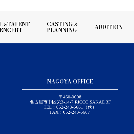
L
TALENT
CASTING
&
&
AUDITION
UENCERT
PLANNING
NAGOYA OFFICE
〒460-0008
名古屋市中区栄3-14-7 RICCO SAKAE 3F
TEL：052-243-6661（代）
FAX：052-243-6667