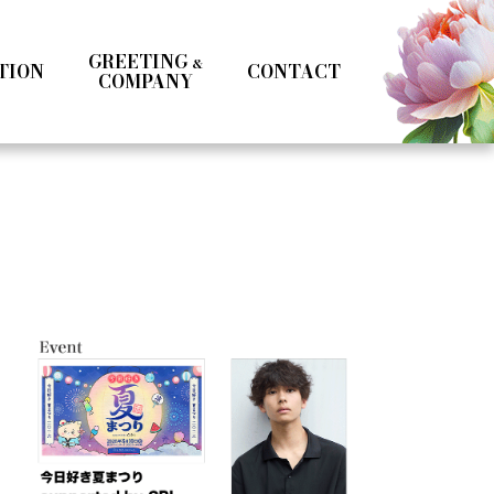
GREETING
&
TION
CONTACT
COMPANY
Kotoka Seto
Seifuku
Girls
Boys
& MC
Specialist
Influencer