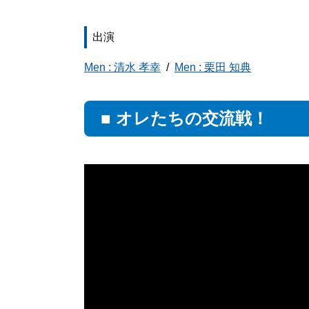
出演
Men : 清水 孝幸
Men : 栗田 知典
■ オレたちの交流戦！