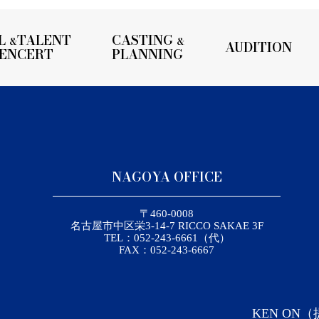
L
TALENT
CASTING
&
&
AUDITION
UENCERT
PLANNING
NAGOYA OFFICE
〒460-0008
名古屋市中区栄3-14-7 RICCO SAKAE 3F
TEL：052-243-6661（代）
FAX：052-243-6667
KEN ON