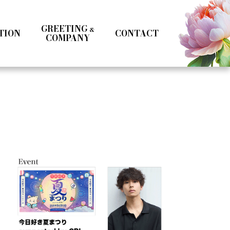
GREETING
&
TION
CONTACT
COMPANY
Kotoka Seto
Seifuku
Girls
Boys
& MC
Specialist
Influencer