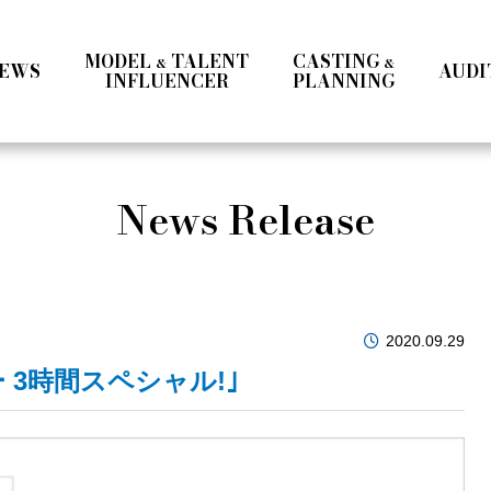
MODEL
TALENT
CASTING
&
&
EWS
AUDI
INFLUENCER
PLANNING
Ladies
Men
Talent
Influencer
News Release
a
Ladies Ⅰ
Ladies Ⅱ
Men
Teens
Mrs & Middle
International
Talent 
2020.09.29
 3時間スペシャル!｣