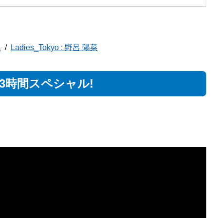
二
Ladies_Tokyo : 野呂 陽菜
3時間スペシャル!