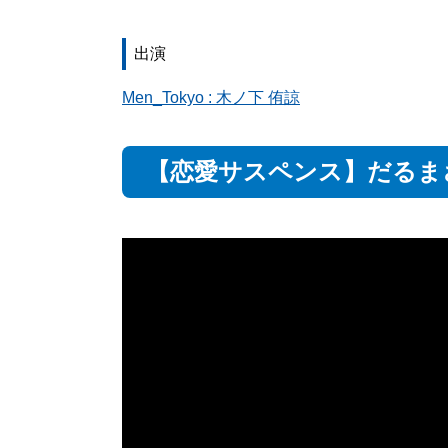
出演
Men_Tokyo : 木ノ下 侑諒
【恋愛サスペンス】だるま