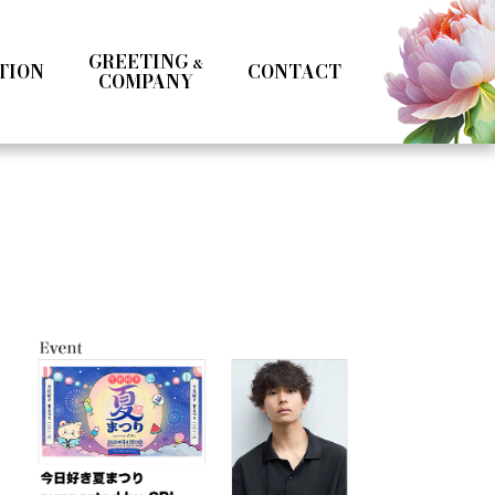
GREETING
&
TION
CONTACT
COMPANY
Kotoka Seto
Seifuku
Girls
Boys
& MC
Specialist
Influencer