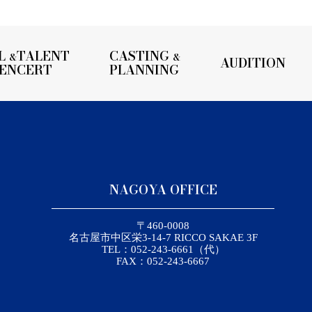
L
TALENT
CASTING
&
&
AUDITION
UENCERT
PLANNING
NAGOYA OFFICE
〒460-0008
名古屋市中区栄3-14-7 RICCO SAKAE 3F
TEL：052-243-6661（代）
FAX：052-243-6667