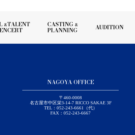
L
TALENT
CASTING
&
&
AUDITION
UENCERT
PLANNING
NAGOYA OFFICE
〒460-0008
名古屋市中区栄3-14-7 RICCO SAKAE 3F
TEL：052-243-6661（代）
FAX：052-243-6667