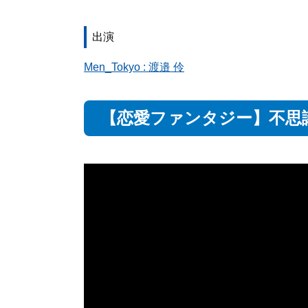
出演
Men_Tokyo : 渡邉 伶
【恋愛ファンタジー】不思