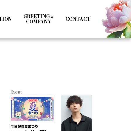
GREETING
&
TION
CONTACT
COMPANY
Kotoka Seto
Seifuku
Girls
Boys
& MC
Specialist
Influencer