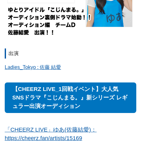
出演
Ladies_Tokyo : 佐藤 結愛
【CHEERZ LIVE_1回戦イベント】大人気
SNSドラマ『こじんまる。』新シリーズ レギ
ュラー出演オーディション
「CHEERZ LIVE」ゆあ(佐藤結愛)：
https://cheerz.fan/artists/15169