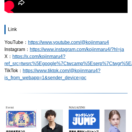
Link
YouTube：
https://www.youtube.com/@kojinmaru4
Instagram：
https://www.instagram.com/kojinmaru4/?hl=ja
X：
https://x.com/kojinmaru4?
ref_src=twsrc%5Egoogle%7Ctwcamp%5Eserp%7Ctwgr%5Ea
TikTok：
https://www.tiktok.com/@kojinmaru4?
is_from_webapp=1&sender_device=pc