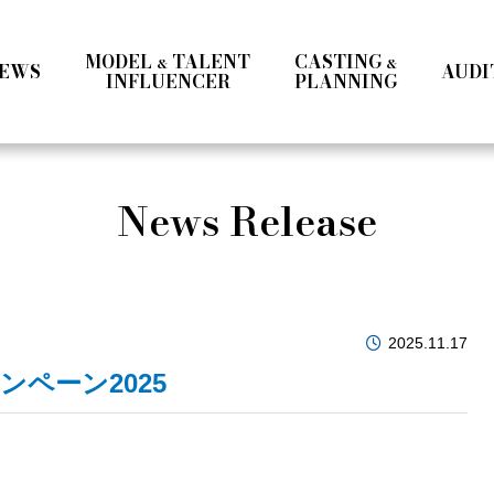
MODEL
TALENT
CASTING
&
&
EWS
AUDI
INFLUENCER
PLANNING
Ladies
Men
Talent
Influencer
News Release
a
Ladies Ⅰ
Ladies Ⅱ
Men
Teens
Mrs & Middle
International
Talent 
2025.11.17
ペーン2025