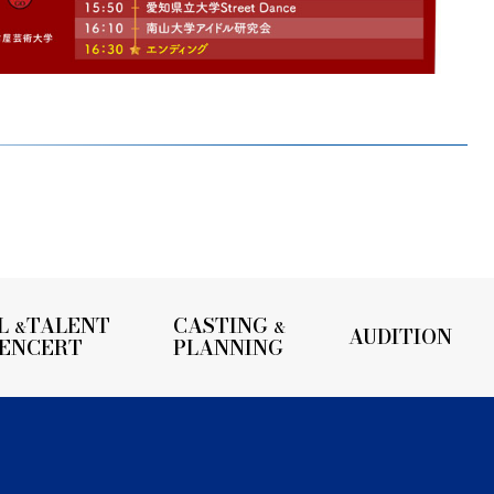
L
TALENT
CASTING
&
&
AUDITION
UENCERT
PLANNING