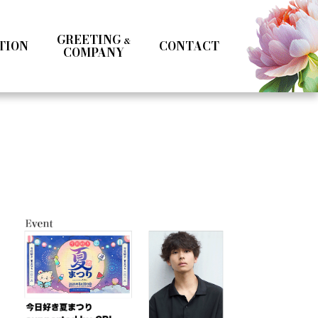
GREETING
&
TION
CONTACT
COMPANY
Kotoka Seto
Seifuku
Girls
Boys
& MC
Specialist
Influencer