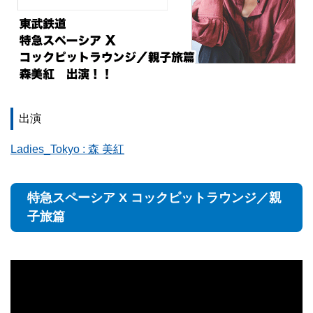
出演
Ladies_Tokyo : 森 美紅
特急スペーシア X コックピットラウンジ／親
子旅篇