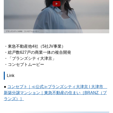
・東急不動産他4社（5社JV事業）
・総戸数627戸の商業一体の複合開発
・「ブランズシティ大津京」
・コンセプトムービー
Link
●
コンセプト｜≪公式≫ブランズシティ大津京 | 大津市
新築分譲マンション｜東急不動産の住まい［BRANZ（ブ
ランズ）］