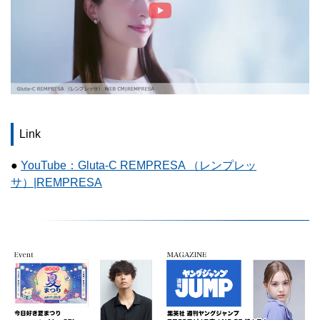
Link
●
YouTube：Gluta-C REMPRESA （レンプレッ
サ）|REMPRESA